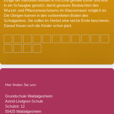
Einige der Kartoffeln wurden in mit Erde gefüllte Eimer und eine
in ein Schauglas gesetzt, damit genaues Beobachten des
Wurzel- und Pflanzenwachstums im Klassenraum möglich ist.
Die Übrigen kamen in den vorbereiteten Boden des
Schulgartens. Sie sollen im Herbst eine reiche Ernte bescheren.
Darauf freuen sich die Kinder schon jetzt.
Hier finden Sie uns:
Grundschule Waldalgesheim
Astrid-Lindgren-Schule
Schulstr. 12
55425 Waldalgesheim