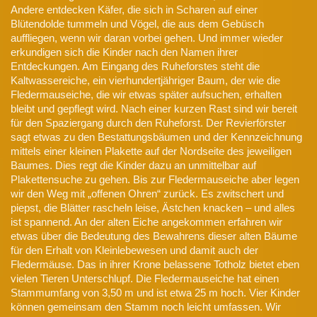
Andere entdecken Käfer, die sich in Scharen auf einer
Blütendolde tummeln und Vögel, die aus dem Gebüsch
auffliegen, wenn wir daran vorbei gehen. Und immer wieder
erkundigen sich die Kinder nach den Namen ihrer
Entdeckungen. Am Eingang des Ruheforstes steht die
Kaltwassereiche, ein vierhundertjähriger Baum, der wie die
Fledermauseiche, die wir etwas später aufsuchen, erhalten
bleibt und gepflegt wird. Nach einer kurzen Rast sind wir bereit
für den Spaziergang durch den Ruheforst. Der Revierförster
sagt etwas zu den Bestattungsbäumen und der Kennzeichnung
mittels einer kleinen Plakette auf der Nordseite des jeweiligen
Baumes. Dies regt die Kinder dazu an unmittelbar auf
Plakettensuche zu gehen. Bis zur Fledermauseiche aber legen
wir den Weg mit „offenen Ohren“ zurück. Es zwitschert und
piepst, die Blätter rascheln leise, Ästchen knacken – und alles
ist spannend. An der alten Eiche angekommen erfahren wir
etwas über die Bedeutung des Bewahrens dieser alten Bäume
für den Erhalt von Kleinlebewesen und damit auch der
Fledermäuse. Das in ihrer Krone belassene Totholz bietet eben
vielen Tieren Unterschlupf. Die Fledermauseiche hat einen
Stammumfang von 3,50 m und ist etwa 25 m hoch. Vier Kinder
können gemeinsam den Stamm noch leicht umfassen. Wir