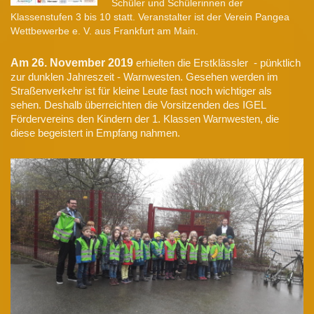
Schüler und Schülerinnen der
Klassenstufen 3 bis 10 statt. Veranstalter ist der Verein Pangea
Wettbewerbe e. V. aus Frankfurt am Main.
Am 26. November 2019
erhielten die Erstklässler - pünktlich
zur dunklen Jahreszeit - Warnwesten. Gesehen werden im
Straßenverkehr ist für kleine Leute fast noch wichtiger als
sehen. Deshalb überreichten die Vorsitzenden des IGEL
Fördervereins den Kindern der 1. Klassen Warnwesten, die
diese begeistert in Empfang nahmen.