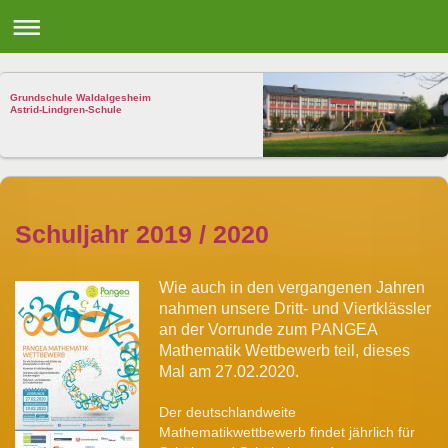
Grundschule Waldalgesheim
Astrid-Lindgren-Schule
Schuljahr 2019 / 2020
Wie auch in den vergangenen Jahren
nahmen unsere Dritt- und Viertklässler
an der Vorrunde zum PANGEA
Mathematik Wettbewerb teil, dieses
Mal am 27.02.2020.
Der deutschlandweite
Mathematikwettbewerb findet jährlich für